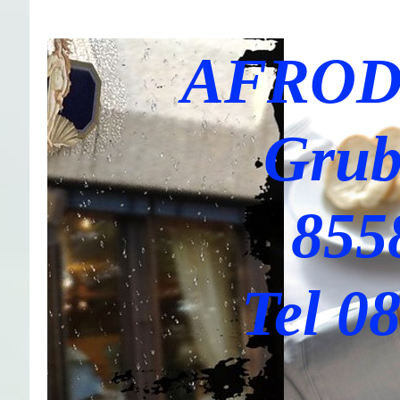
AFROD
Grub
855
Tel 0