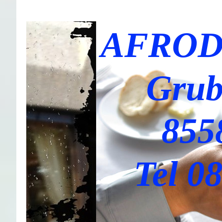
AFROD
Grub
855
Tel 0