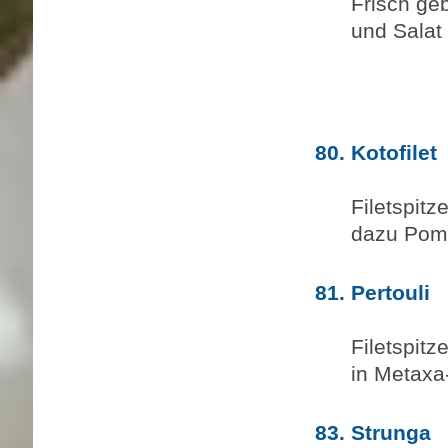
Frisch ge
und Salat
80. Kotofilet
20
Filetspit
dazu Pommes
81. Pertouli
22
Filetspit
in Metaxa-S
83. Strunga