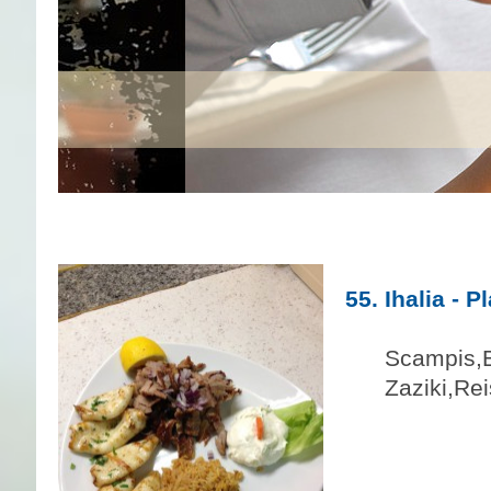
55. Ihalia - P
46
Scampis,B
Zaziki,
Rei