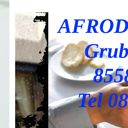
AFROD
Grub
855
Tel 0