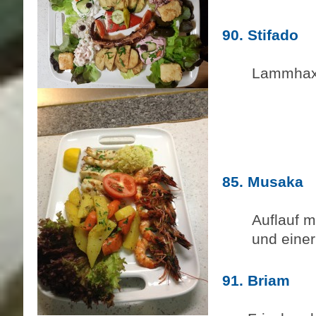
90. Stifado
21
Lammhaxe
85. Musaka
17
Auflauf m
und einer f
91. Briam
16