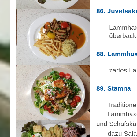
86. Juvetsak
21
Lammhaxe
überbacken
88. Lammha
21
zartes La
89. Stamna
22
Tradition
Lammhaxen i
und
Schafskä
dazu
Sala