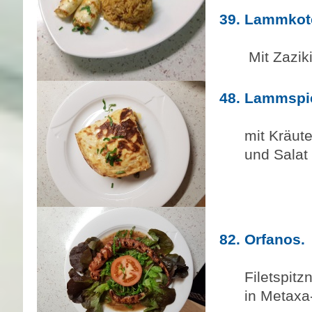
39. Lammkote
23
Mit Zazik
48. Lammspi
23
mit Kräuterb
und Salat
82. Orfanos.
24
Filetspit
in Metaxa- 